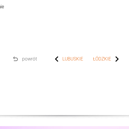
nie
undo
powrót
LUBUSKIE
ŁÓDZKIE