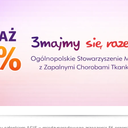
 członkiem ASIF – międzynarodowego zrzeszenia 56 organiz