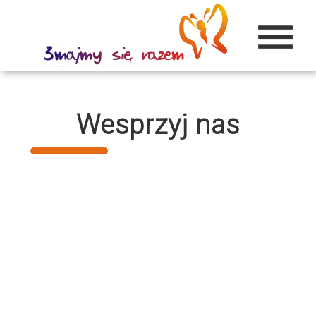
menu
Wesprzyj nas