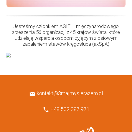
Jesteśmy członkiem ASIF – międzynarodowego
zrzeszenia 56 organizacji z 45 krajów świata, które
udzielają wsparcia osobom żyjącym z osiowym
zapaleniem stawów kręgosłupa (axSpA)
kontakt@3majmysierazem.pl
mail
+48 502 387 971
phone