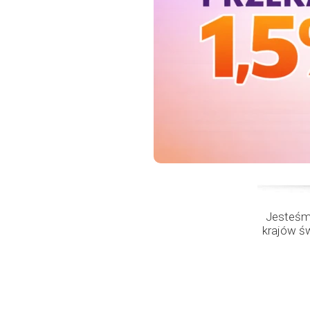
Jesteśmy
krajów ś