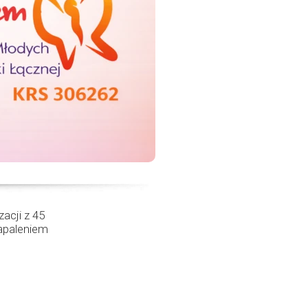
acji z 45
apaleniem