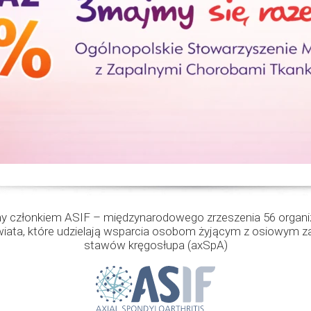
 członkiem ASIF – międzynarodowego zrzeszenia 56 organiz
wiata, które udzielają wsparcia osobom żyjącym z osiowym z
stawów kręgosłupa (axSpA)