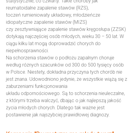
statystycznie, co czwarty. Takie choroby jak
reumatoidalne zapalenie stawów (RZS),
toczeń rumieniowaty układowy, młodzieńcze
idiopatyczne zapalenie stawów (MIZS)
czy zesztywniające zapalenie stawów kręgosłupa (ZZSK)
dotykają najczęściej osób młodych, wieku 30 – 50 lat. W
ciągu kilku lat mogą doprowadzić chorych do
niepełnosprawności.
Na schorzenia stawów o podłożu zapalnym choruje
według różnych szacunków od 300 do 500 tysięcy osób
w Polsce. Niestety, dokładna przyczyna tych chorób nie
jest znana. Udowodniono jedynie, że wszystkie wiążą się z
zaburzeniami funkcjonowania
układu odpornościowego. Są to schorzenia nieuleczalne,
z którymi trzeba walczyć, dbając o jak najlepszą jakość
życia młodych chorych. Dlatego tak ważne jest
postawienie jak najszybciej prawidłowej diagnozy.