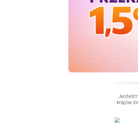
Jesteśmy
krajów ś