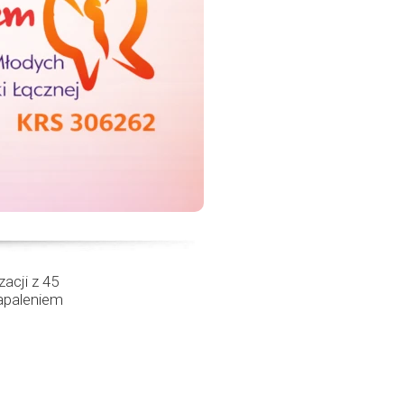
acji z 45
apaleniem