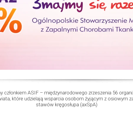
 członkiem ASIF – międzynarodowego zrzeszenia 56 organiz
wiata, które udzielają wsparcia osobom żyjącym z osiowym z
stawów kręgosłupa (axSpA)