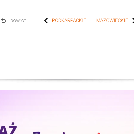
undo
powrót
PODKARPACKIE
MAZOWIECKIE