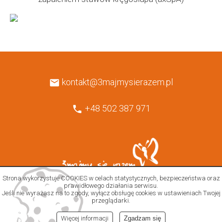
kontakt@3majmysierazem.pl
mail
+48 502 387 971
phone
Strona wykorzystuje COOKIES w celach statystycznych, bezpieczeństwa oraz
polityka cookies
|
mapa strony
prawidłowego działania serwisu.
Jeśli nie wyrażasz na to zgody, wyłącz obsługę cookies w ustawieniach Twojej
copyright © 2025
|
oprogramowanie
choruzy.pl
przeglądarki.
Więcej informacji
Zgadzam się